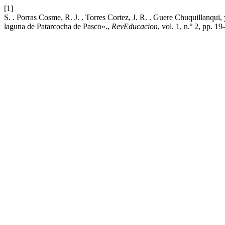
[1]
S. . Porras Cosme, R. J. . Torres Cortez, J. R. . Guere Chuquillanqui,
laguna de Patarcocha de Pasco».,
RevEducacion
, vol. 1, n.º 2, pp. 1